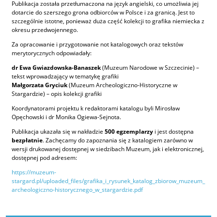
Publikacja została przetłumaczona na język angielski, co umożliwia jej
dotarcie do szerszego grona odbiorców w Polsce i za granicą. Jest to
szczególnie istotne, ponieważ duża część kolekcji to grafika niemiecka z
okresu przedwojennego.
Za opracowanie i przygotowanie not katalogowych oraz tekstów
merytorycznych odpowiadały:
dr Ewa Gwiazdowska-Banaszek
(Muzeum Narodowe w Szczecinie) –
tekst wprowadzający w tematykę grafiki
Małgorzata Gryciuk
(Muzeum Archeologiczno-Historyczne w
Stargardzie) – opis kolekcji grafiki
Koordynatorami projektu k redaktorami katalogu byli Mirosław
Opęchowski i dr Monika Ogiewa-Sejnota.
Publikacja ukazała się w nakładzie
500 egzemplarzy
i jest dostępna
bezpłatnie
. Zachęcamy do zapoznania się z katalogiem zarówno w
wersji drukowanej dostępnej w siedzibach Muzeum, jak i elektronicznej,
dostępnej pod adresem:
https://muzeum-
stargard.pl/uploaded_files/grafika_i_rysunek_katalog_zbiorow_muzeum_
archeologiczno-historycznego_w_stargardzie.pdf