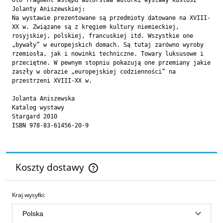
Oto fragment wstępu autorstwa autorki wystawy kustosz
Jolanty Aniszewskiej:
Na wystawie prezentowane są przedmioty datowane na XVIII-
XX w. Związane są z kręgiem kultury niemieckiej,
rosyjskiej, polskiej, francuskiej itd. Wszystkie one
„bywały” w europejskich domach. Są tutaj zarówno wyroby
rzemiosła, jak i nowinki techniczne. Towary luksusowe i
przeciętne. W pewnym stopniu pokazują one przemiany jakie
zaszły w obrazie „europejskiej codzienności” na
przestrzeni XVIII-XX w.
Jolanta Aniszewska
Katalog wystawy
Stargard 2010
ISBN 978-83-61456-20-9
Koszty dostawy
Cena nie zawiera ewentualnych kosztów płatności
Kraj wysyłki: