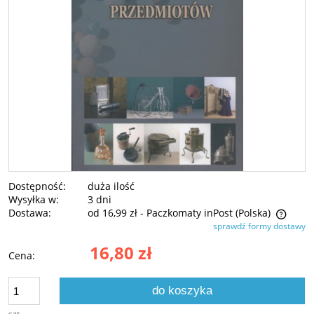
Dostępność:
duża ilość
Wysyłka w:
3 dni
Dostawa:
od 16,99 zł
- Paczkomaty inPost
(Polska)
sprawdź formy dostawy
Cena nie zawiera ewentualnych kosztów płatności
16,80 zł
Cena:
do koszyka
szt.